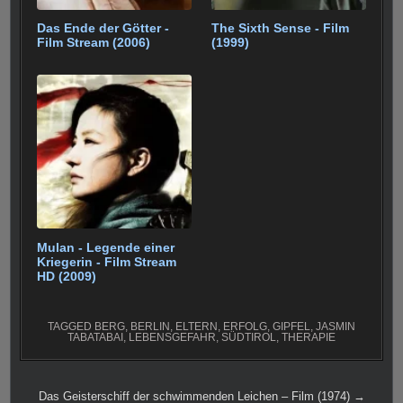
Das Ende der Götter -
The Sixth Sense - Film
Film Stream (2006)
(1999)
Mulan - Legende einer
Kriegerin - Film Stream
HD (2009)
TAGGED
BERG
,
BERLIN
,
ELTERN
,
ERFOLG
,
GIPFEL
,
JASMIN
TABATABAI
,
LEBENSGEFAHR
,
SÜDTIROL
,
THERAPIE
Beitragsnavigation
Das Geisterschiff der schwimmenden Leichen – Film (1974) →