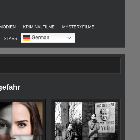
MÖDIEN
KRIMINALFILME
MYSTERYFILME
German
STARS
efahr