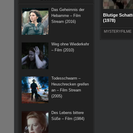
k
a
s
Das Geheimnis der
m
t
Blutige Schat
Hebamme – Film
(1978)
Stream (2016)
MYSTERYFILME
Weg ohne Wiederkehr
– Film (2010)
Todesschwarm –
Heuschrecken greifen
an – Film Stream
(2005)
Des Lebens bittere
Süße – Film (1984)