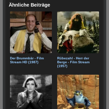
e
er
e
bl
di
s
g
et
e
p
e
e
Ähnliche Beiträge
b
st
r
t
A
er
gr
e
n
o
p
a
o
p
m
k
Der Brummbär - Film
Rübezahl - Herr der
Stream HD (1987)
Berge - Film Stream
(1957)