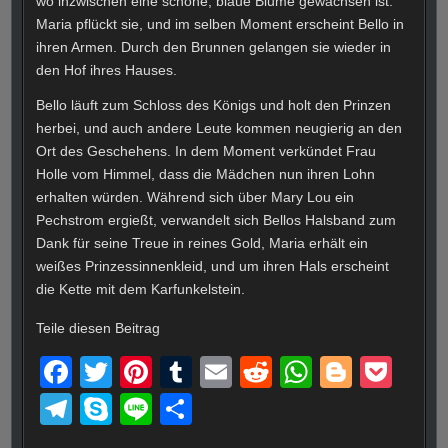
wo inzwischen eine schöne, blaue Blume gewachsen ist.
Maria pflückt sie, und im selben Moment erscheint Bello in
ihren Armen. Durch den Brunnen gelangen sie wieder in
den Hof ihres Hauses.
Bello läuft zum Schloss des Königs und holt den Prinzen
herbei, und auch andere Leute kommen neugierig an den
Ort des Geschehens. In dem Moment verkündet Frau
Holle vom Himmel, dass die Mädchen nun ihren Lohn
erhalten würden. Während sich über Mary Lou ein
Pechstrom ergießt, verwandelt sich Bellos Halsband zum
Dank für seine Treue in reines Gold, Maria erhält ein
weißes Prinzessinnenkleid, und um ihren Hals erscheint
die Kette mit dem Karfunkelstein.
Teile diesen Beitrag
F
T
Pi
T
E
R
W
Bl
P
a
wi
nt
u
m
e
h
o
o
T
S
Li
T
c
tt
er
m
ail
d
at
g
ck
el
ky
n
eil