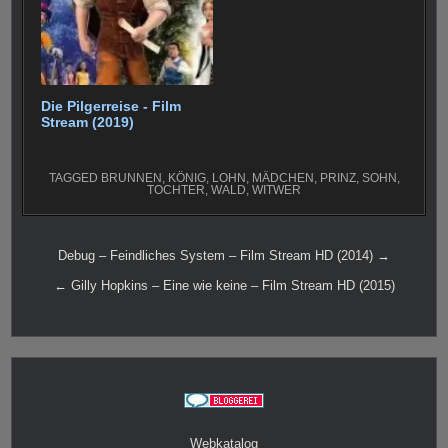
Die Pilgerreise - Film
Stream (2019)
TAGGED
BRUNNEN
,
KÖNIG
,
LOHN
,
MÄDCHEN
,
PRINZ
,
SOHN
,
TOCHTER
,
WALD
,
WITWER
Beitragsnavigation
Debug – Feindliches System – Film Stream HD (2014) →
← Gilly Hopkins – Eine wie keine – Film Stream HD (2015)
Webkatalog