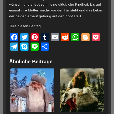
wünscht und erlebt somit eine glückliche Kindheit. Bis auf
einmal ihre Mutter wieder vor der Tür steht und das Leben
der beiden erneut gehörig auf den Kopf stellt…
Teile diesen Beitrag
F
T
Pi
T
E
R
W
Bl
P
a
wi
nt
u
m
e
h
o
o
T
S
Li
T
c
tt
er
m
ail
d
at
g
ck
el
ky
n
eil
e
er
e
bl
di
s
g
et
e
p
e
e
Ähnliche Beiträge
b
st
r
t
A
er
gr
e
n
o
p
a
o
p
m
k