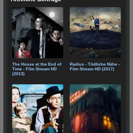
e
p
e
e
b
st
r
t
A
er
gr
e
n
o
p
a
o
p
m
k
The House at the End of
Radius - Tödliche Nähe -
Time - Film Stream HD
Film Stream HD (2017)
(2013)