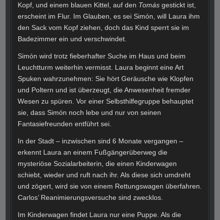
Kopf, und einem blauen Kittel, auf den
Tomás
gestickt ist,
erscheint im Flur. Im Glauben, es sei Simón, will Laura ihm
den Sack vom Kopf ziehen, doch das Kind sperrt sie im
Badezimmer ein und verschwindet.
Simón wird trotz fieberhafter Suche im Haus und beim
Leuchtturm weiterhin vermisst. Laura beginnt eine Art
Spuken wahrzunehmen: Sie hört Geräusche wie Klopfen
und Poltern und ist überzeugt, die Anwesenheit fremder
Wesen zu spüren. Vor einer Selbsthilfegruppe behauptet
sie, dass Simón noch lebe und nur von seinen
Fantasiefreunden entführt sei.
In der Stadt – inzwischen sind 6 Monate vergangen –
erkennt Laura an einem Fußgängerüberweg die
mysteriöse Sozialarbeiterin, die einen Kinderwagen
schiebt, wieder und ruft nach ihr. Als diese sich umdreht
und zögert, wird sie von einem Rettungswagen überfahren.
Carlos’ Reanimierungsversuche sind zwecklos.
Im Kinderwagen findet Laura nur eine Puppe. Als die