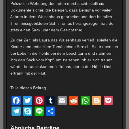
Polizei die Wohnung der Toten durchsucht, stellt sie
Dokumente sicher, die belegen, dass Benigna vor vielen
Jahren in dem Waisenhaus gearbeitet und dort heimlich
ihren missgebildeten Sohn Tomás herangezogen hat, der
stets einen Sack über dem Gesicht trug.
Zu der Zeit, als Laura das Waisenhaus verließ, spielten die
Kinder dem entstellten Tomás einen Streich: Sie trieben ihn
bei Ebbe in die Höhle bei dem Leuchtturm und nahmen
ihm den Sack vom Kopf, um zu sehen, ob er sich trauen
würde, herauszukommen. Tomás, der in der Höhle blieb,
ertrank mit der Flut.
Teile diesen Beitrag
F
T
Pi
T
E
R
W
Bl
P
a
wi
nt
u
m
e
h
o
o
T
S
Li
T
c
tt
er
m
ail
d
at
g
ck
el
ky
n
eil
e
er
e
bl
di
s
g
et
Ähnliche Beiträge