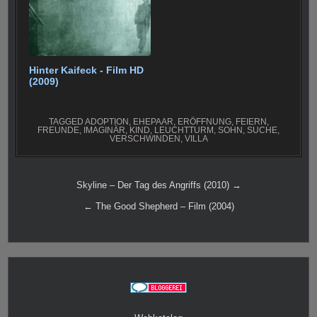
Hinter Kaifeck - Film HD
(2009)
TAGGED
ADOPTION
,
EHEPAAR
,
ERÖFFNUNG
,
FEIERN
,
FREUNDE
,
IMAGINÄR
,
KIND
,
LEUCHTTURM
,
SOHN
,
SUCHE
,
VERSCHWINDEN
,
VILLA
Beitragsnavigation
Skyline – Der Tag des Angriffs (2010) →
← The Good Shepherd – Film (2004)