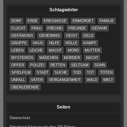
Schlagwörter
DORF
ERDE
EREIGNISSE
ERMORDET
FAMILIE
FLUCHT
FRAU
FREUND
FREUNDE
GEFAHR
GEFÄNGNIS
GEHEIMNIS
GEIST
GELD
GRUPPE
HAUS
HILFE
HÖLLE
KAMPF
LEBEN
LEICHE
MACHT
MORD
MUTTER
MYSTERIÖS
MÄDCHEN
MÖRDER
NACHT
OPFER
POLIZEI
RETTEN
SELTSAM
SOHN
SPIELFILM
STADT
SUCHE
TOD
TOT
TÖTEN
UNFALL
VATER
VERGANGENHEIT
WALD
WELT
ÜBERLEBENDE
Seiten
Datenschutz
Filmabend Sitemap mit über 700 Filmen