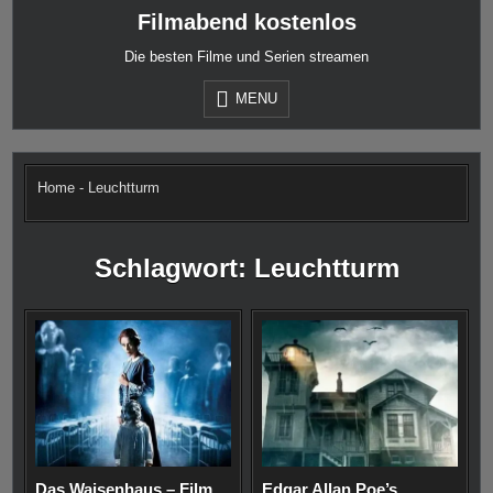
Skip
Filmabend kostenlos
to
content
Die besten Filme und Serien streamen
MENU
Home
-
Leuchtturm
Schlagwort:
Leuchtturm
Das Waisenhaus – Film
Edgar Allan Poe’s