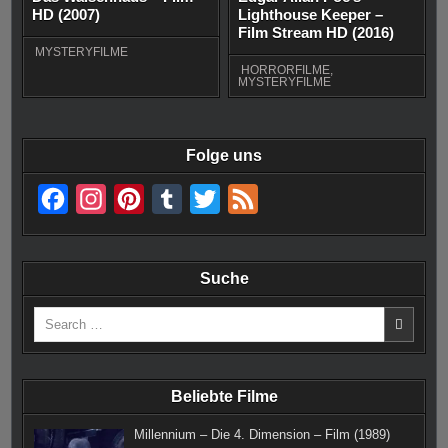
HD (2007)
Lighthouse Keeper –
Film Stream HD (2016)
MYSTERYFILME
HORRORFILME
,
MYSTERYFILME
Folge uns
F
I
P
T
T
F
a
n
i
u
w
e
c
s
n
m
i
e
Suche
e
t
t
b
t
d
Search
b
a
e
l
t
for:
o
g
r
r
e
o
r
e
r
Beliebte Filme
k
a
s
Millennium – Die 4. Dimension – Film (1989)
m
t