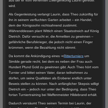
aus der er vom verfemten Zwergenkönig Laurin gerettet
wird.
Als Gegenleistung verlangt Laurin, dass Theo zukünftig für
ihn in seinem verfluchten Garten arbeitet – ein Handel,
dem der Königssohn nichtsahnend zustimmt.
Währenddessen plant Wittich einen Staatsstreich auf König
Dietrich. Dafür versucht er, die Armeliten zu gewinnen –
gefährliche Berufskrieger, die jedoch nicht einen Finger
krümmen, wenn die Bezahlung nicht stimmt.
Da kommt die Ankündigung eines ⇒
Ritterturniers
um
Similde gerade recht, bei dem es neben der Frau auch
Hundert Pfund Gold zu gewinnen gibt. Auch Theo hört vom
Turnier und bittet seinen Vater, daran teilnehmen zu
dürfen, um seine Qualitäten als Eroberer endlich unter
Beweis stellen zu können. Nach anfänglicher Skepsis willigt
Dietrich ein – jedoch nur unter der Bedingung, dass Theo
fortan Turniertraining bei Waffenmeister Hildebrand erhält.
Dadurch versäumt Theo seinen Termin bei Laurin, der