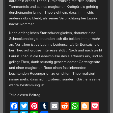
daraufhin erbost Theos Turniertraining mit Hilfe seines
Tarnmantels und seines magischen Kraftgürtels gehörig
durcheinander bringt. Theo sieht ein, dass ihm nichts
anderes übrig bleibt, als seiner Verpflichtung bei Laurin
nachzukommen.
Nach anfänglichen Startschwierigkeiten, darunter eine
Schneckenallergie, freunden sich die beiden immer mehr
an. Vor allem ist es Laurins Leidenschaft für Bonsais, die
bei Theo auf großes Interesse stößt. Nach und nach weiht
Laurin Theo in die Geheimnisse des Gärtnerns ein, und es
gelingt Theo, dank neuartig geschmiedeter Gartengeräte
und einer magischen Rose einen faszinierenden
leuchtenden Rosengarten zu errichten. Theo realisiert
immer mehr, dass nicht Erobern, sondern Gärtnern seine
wahre Bestimmung ist.
Teile diesen Beitrag
F
T
Pi
T
E
R
W
Bl
P