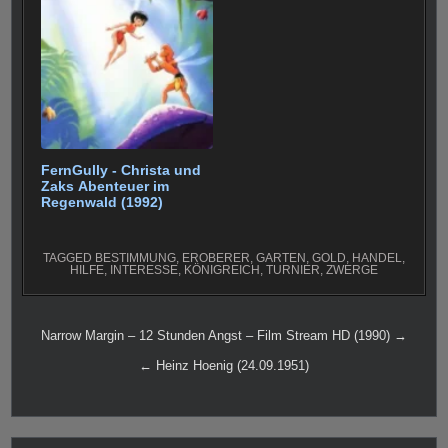
FernGully - Christa und
Zaks Abenteuer im
Regenwald (1992)
TAGGED
BESTIMMUNG
,
EROBERER
,
GARTEN
,
GOLD
,
HANDEL
,
HILFE
,
INTERESSE
,
KÖNIGREICH
,
TURNIER
,
ZWERGE
Beitragsnavigation
Narrow Margin – 12 Stunden Angst – Film Stream HD (1990) →
← Heinz Hoenig (24.09.1951)