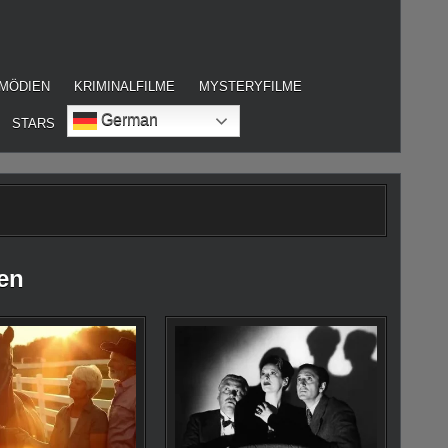
MÖDIEN
KRIMINALFILME
MYSTERYFILME
German
STARS
fen