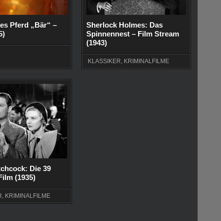
es Pferd „Bär“ –
Sherlock Holmes: Das
5)
Spinnennest – Film Stream
(1943)
KLASSIKER
,
KRIMINALFILME
tchcock: Die 39
Film (1935)
R
,
KRIMINALFILME