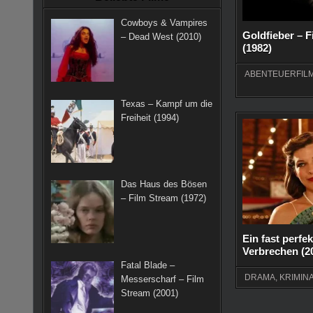
k
a
s
Cowboys & Vampires
m
t
Goldfieber – 
– Dead West (2010)
(1982)
ABENTEUERFIL
Texas – Kampf um die
Freiheit (1994)
Das Haus des Bösen
– Film Stream (1972)
Ein fast perfe
Verbrechen (2
Fatal Blade –
DRAMA
,
KRIMIN
Messerscharf – Film
Stream (2001)