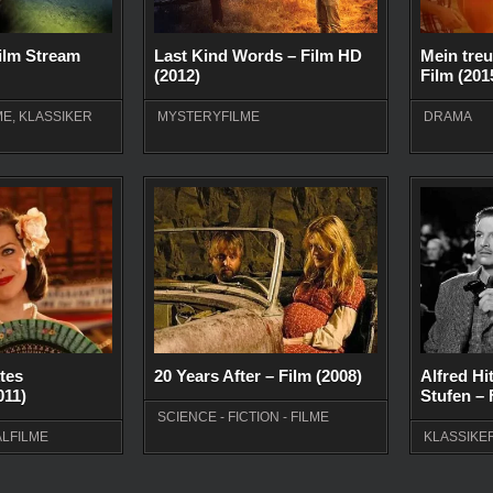
Film Stream
Last Kind Words – Film HD
Mein treu
(2012)
Film (201
ME
,
KLASSIKER
MYSTERYFILME
DRAMA
ktes
20 Years After – Film (2008)
Alfred Hi
011)
Stufen – 
SCIENCE - FICTION - FILME
ALFILME
KLASSIKE