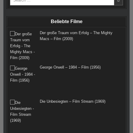
for:
o
g
r
r
e
o
r
e
r
Beliebte Filme
k
a
s
Der große Traum vom Erfolg – The Mighty
m
t
Macs – Film (2009)
George Orwell – 1984 – Film (1956)
Die Unbesiegten – Film Stream (1969)