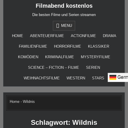
Skip
Filmabend kostenlos
to
content
Die besten Filme und Serien streamen
MENU
HOME
ABENTEUERFILME
ACTIONFILME
DRAMA
FAMILIENFILME
HORRORFILME
KLASSIKER
KOMÖDIEN
KRIMINALFILME
MYSTERYFILME
SCIENCE – FICTION – FILME
SERIEN
Germ
WEIHNACHTSFILME
WESTERN
STARS
Home
-
Wildnis
Schlagwort:
Wildnis