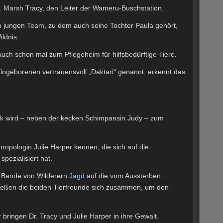
. Marsh Tracy, den Leiter der Wameru-Buschstation.
em jungen Team, zu dem auch seine Tochter Paula gehört,
ildnis.
 auch schon mal zum Pflegeheim für hilfsbedürftige Tiere.
Eingeborenen vertrauensvoll „Daktari“ genannt, erkennt das
ck wird – neben der kecken Schimpansin Judy – zum
hropologin Julie Harper kennen, die sich auf die
pezialisiert hat.
ine Bande von Wilderern
Jagd
auf die vom Aussterben
ießen die beiden Tierfreunde sich zusammen, um den
 bringen Dr. Tracy und Julie Harper in ihre Gewalt.