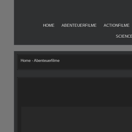
Skip
to
content
HOME
ABENTEUERFILME
ACTIONFILME
SCIENCE
Home
-
Abenteuerfilme