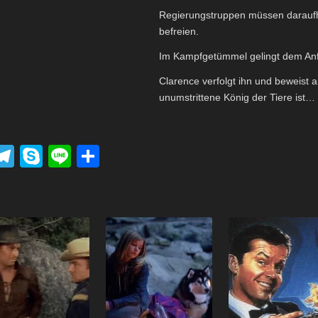
Regierungstruppen müssen daraufhi
befreien.
Im Kampfgetümmel gelingt dem Anfü
Clarence verfolgt ihn und beweist a
unumstrittene König der Tiere ist…
P
T
S
Li
T
el
ky
n
eil
k
e
p
e
e
t
gr
e
n
a
m