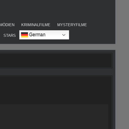
MÖDIEN
KRIMINALFILME
MYSTERYFILME
German
STARS