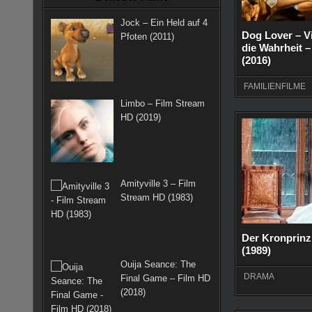
k
a
s
Jock – Ein Held auf 4
m
t
Dog Lover – Vi
Pfoten (2011)
die Wahrheit 
(2016)
FAMILIENFILME
Limbo – Film Stream
HD (2019)
Amityville 3 – Film
Stream HD (1983)
Der Kronprinz
(1989)
Ouija Seance: The
DRAMA
Final Game – Film HD
(2018)