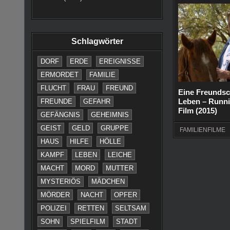
Schlagwörter
DORF
ERDE
EREIGNISSE
ERMORDET
FAMILIE
FLUCHT
FRAU
FREUND
Eine Freundsc
Leben – Runni
FREUNDE
GEFAHR
Film (2015)
GEFÄNGNIS
GEHEIMNIS
GEIST
GELD
GRUPPE
FAMILIENFILME
HAUS
HILFE
HÖLLE
KAMPF
LEBEN
LEICHE
MACHT
MORD
MUTTER
MYSTERIÖS
MÄDCHEN
MÖRDER
NACHT
OPFER
POLIZEI
RETTEN
SELTSAM
SOHN
SPIELFILM
STADT