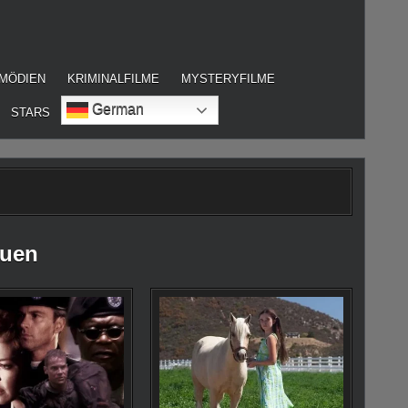
MÖDIEN
KRIMINALFILME
MYSTERYFILME
German
STARS
auen