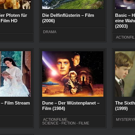
er Pfoten für
Die Delfinflüsterin – Film
Basic – H
– Film HD
(2006)
eine Wahr
(2003)
DRAMA
ACTIONFI
 – Film Stream
Dune – Der Wüstenplanet –
The Sixth
Film (1984)
(1999)
ACTIONFILME
,
MYSTERYF
SCIENCE - FICTION - FILME