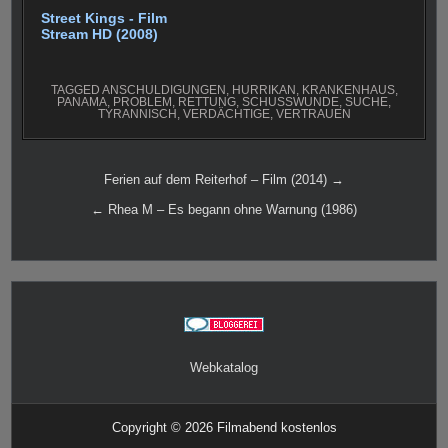
Street Kings - Film
Stream HD (2008)
TAGGED
ANSCHULDIGUNGEN
,
HURRIKAN
,
KRANKENHAUS
,
PANAMA
,
PROBLEM
,
RETTUNG
,
SCHUSSWUNDE
,
SUCHE
,
TYRANNISCH
,
VERDÄCHTIGE
,
VERTRAUEN
Beitragsnavigation
Ferien auf dem Reiterhof – Film (2014) →
← Rhea M – Es begann ohne Warnung (1986)
Webkatalog
Copyright © 2026 Filmabend kostenlos