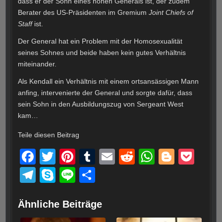
dass er der Sohn eines hohen Generals ist, der zudem
Berater des US-Präsidenten im Gremium
Joint Chiefs of
Staff
ist.
Der General hat ein Problem mit der Homosexualität
seines Sohnes und beide haben kein gutes Verhältnis
miteinander.
Als Kendall ein Verhältnis mit einem ortsansässigen Mann
anfing, intervenierte der General und sorgte dafür, dass
sein Sohn in den Ausbildungszug von Sergeant West
kam…
Teile diesen Beitrag
F
T
Pi
T
E
R
W
Bl
P
a
wi
nt
u
m
e
h
o
o
T
S
Li
T
c
tt
er
m
ail
d
at
g
ck
el
ky
n
eil
e
er
e
bl
di
s
g
et
e
p
e
e
Ähnliche Beiträge
b
st
r
t
A
er