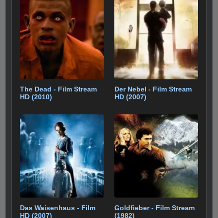
gr
e
n
o
p
a
o
p
m
k
The Dead - Film Stream
Der Nebel - Film Stream
HD (2010)
HD (2007)
Das Waisenhaus - Film
Goldfieber - Film Stream
HD (2007)
(1982)