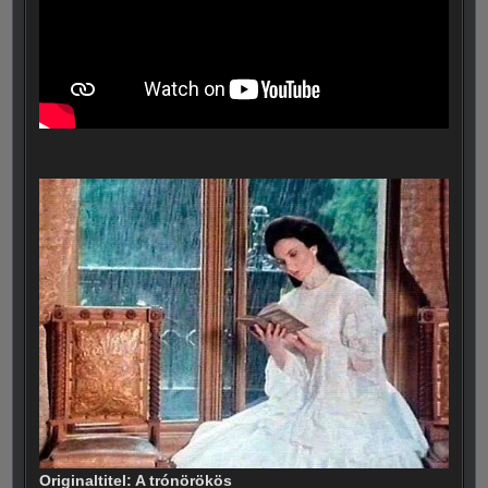
Originaltitel: A trónörökös