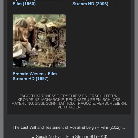
Film (1960)
Stream HD (2006)
Fremde Wesen - Film
Stream HD (1997)
TAGGED
BARONESSE
,
ERSCHIESSEN
,
ERSCHÜTTERN
,
KRONPRINZ
,
MONARCHIE
,
REKONSTRUIEREN
,
SCHLOSS
MAYERLING
,
SISSI
,
SOHN
,
TAT
,
TOD
,
TRAGÖDIE
,
VERSCHLEIERN
,
VERTRAUEN
Beitragsnavigation
The Last Will and Testament of Rosalind Leigh – Film (2012) →
← Speak No Evil – Film Stream HD (2013)