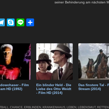
seiner Behinderung am nächsten M
P
T
S
Li
T
el
ky
n
eil
k
e
p
e
e
t
gr
e
n
a
m
dowchaser - Film
Ein blinder Held - Die
Das finstere Tal - 
eam HD (1992)
Liebe des Otto Weidt
Stream (2014)
- Film HD (2014)
TBALL
,
CHANCE
,
ERBLINDEN
,
KRANKENHAUS
,
LEBEN
,
LEBENSMUT
,
RETTEN