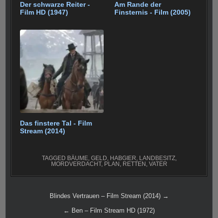
Der schwarze Reiter -
Am Rande der
Film HD (1947)
Finsternis - Film (2005)
Das finstere Tal - Film
Stream (2014)
TAGGED
BÄUME
,
GELD
,
HABGIER
,
LANDBESITZ
,
MORDVERDACHT
,
PLAN
,
RETTEN
,
VATER
Beitragsnavigation
Blindes Vertrauen – Film Stream (2014) →
← Ben – Film Stream HD (1972)