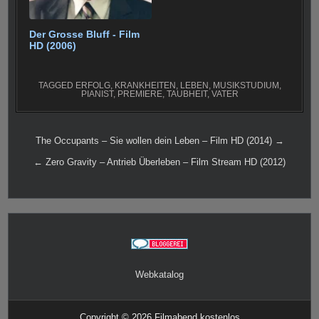
Der Grosse Bluff - Film
HD (2006)
TAGGED
ERFOLG
,
KRANKHEITEN
,
LEBEN
,
MUSIKSTUDIUM
,
PIANIST
,
PREMIERE
,
TAUBHEIT
,
VATER
Beitragsnavigation
The Occupants – Sie wollen dein Leben – Film HD (2014) →
← Zero Gravity – Antrieb Überleben – Film Stream HD (2012)
Webkatalog
Copyright © 2026 Filmabend kostenlos