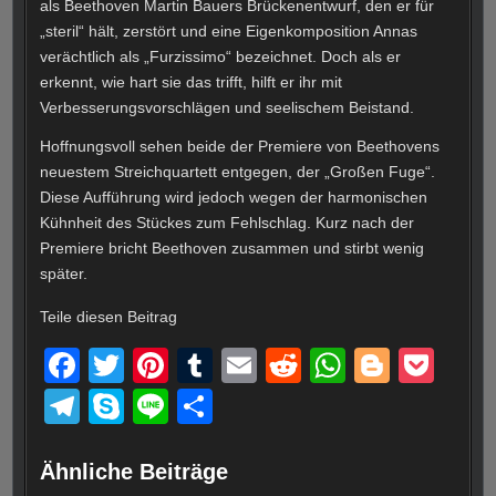
als Beethoven Martin Bauers Brückenentwurf, den er für
„steril“ hält, zerstört und eine Eigenkomposition Annas
verächtlich als „Furzissimo“ bezeichnet. Doch als er
erkennt, wie hart sie das trifft, hilft er ihr mit
Verbesserungsvorschlägen und seelischem Beistand.
Hoffnungsvoll sehen beide der Premiere von Beethovens
neuestem Streichquartett entgegen, der „Großen Fuge“.
Diese Aufführung wird jedoch wegen der harmonischen
Kühnheit des Stückes zum Fehlschlag. Kurz nach der
Premiere bricht Beethoven zusammen und stirbt wenig
später.
Teile diesen Beitrag
F
T
Pi
T
E
R
W
Bl
P
a
wi
nt
u
m
e
h
o
o
T
S
Li
T
c
tt
er
m
ail
d
at
g
ck
el
ky
n
eil
e
er
e
bl
di
s
g
et
e
p
e
e
Ähnliche Beiträge