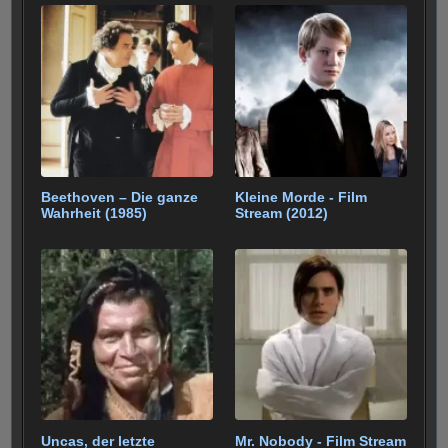
b
st
r
t
A
er
gr
e
n
o
p
a
o
p
m
k
Beethoven – Die ganze
Kleine Morde - Film
Wahrheit (1985)
Stream (2012)
Uncas, der letzte
Mr. Nobody - Film Stream