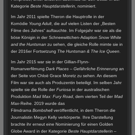
Kategorie
Beste Hauptdarstellerin
, nominiert.
Im Jahr 2011 spielte Theron die Hauptrolle in der
Komödie
Young Adult
, die auf vielen Listen der „Besten
Filme des Jahres“ auftauchte. Im Folgejahr war sie als die
böse Königin in der Schneewittchen-Adaption
Snow White
and the Huntsman
zu sehen, die gleiche Rolle mimte sie in
der 2016er Fortsetzung
The Huntsman & The Ice Queen
.
Im Jahr 2015 war sie in der Gillian-Flynn-
Romanverfilmung
Dark Places – Gefährliche Erinnerung
an
der Seite von Chloë Grace Moretz zu sehen. An diesem
Film war sie auch als Produzentin beteiligt. Im selben Jahr
spielte sie die Rolle der
Furiosa
in der australischen
Produktion
Mad Max: Fury Road
, dem vierten Teil der
Mad
Max
-Reihe. 2019 wurde das
Filmdrama
Bombshell
veröffentlicht, in dem Theron die
Journalistin Megyn Kelly verkörperte. Ihre Darstellung
brachte ihr erneut eine Nominierung für einen Golden
Globe Award in der Kategorie
Beste Hauptdarstellerin –