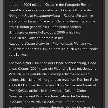
anderem 2004 mit dem Oscar in der Kategorie
Beste
Hauptdarstellerin
sowie mit einem Golden Globe in der
Kategorie
Beste Hauptdarstellerin – Drama
. Sie war die
erste Südafrikanerin, die einen Oscar in dieser Kategorie
erhielt; fortan gehörte sie zu den bestbezahlten
Schauspielerinnen Hollywoods. 2006 erhielt sie
in Berlin die Goldene Kamera in der
Kategorie
Schauspieler/-in – International
.
Monster
war
außerdem der erste Film, an dem sie auch als Produzentin
beteiligt war.
Therons erster Film nach der Oscar-Auszeichnung,
Head
in the Clouds
(2004), war ein Flop; er gilt als misslungener
Versuch, eine gefühlvolle Liebesgeschichte vor einem
zeitgeschichtlichen Hintergrund zu erzählen. Für ihre Rolle
als Britt Ekland in dem Fernsehfilm
The Life and Death of
Peter Sellers
erhielt sie eine weitere Golden-Globe-
Nominierung und für ihre schauspielerische Leistung
in
Kaltes Land
wurde sie 2006 erneut für mehrere
Filmpreise, unter anderem abermals für den Oscar in der