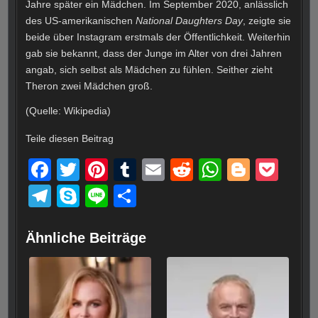
Jahre später ein Mädchen. Im September 2020, anlässlich
des US-amerikanischen
National Daughters Day
, zeigte sie
beide über Instagram erstmals der Öffentlichkeit. Weiterhin
gab sie bekannt, dass der Junge im Alter von drei Jahren
angab, sich selbst als Mädchen zu fühlen. Seither zieht
Theron zwei Mädchen groß.
(Quelle: Wikipedia)
Teile diesen Beitrag
F
T
Pi
T
E
R
W
Bl
P
a
wi
nt
u
m
e
h
o
o
T
S
Li
T
c
tt
er
m
ail
d
at
g
ck
el
ky
n
eil
e
er
e
bl
di
s
g
et
e
p
e
e
Ähnliche Beiträge
b
st
r
t
A
er
gr
e
n
o
p
a
o
p
m