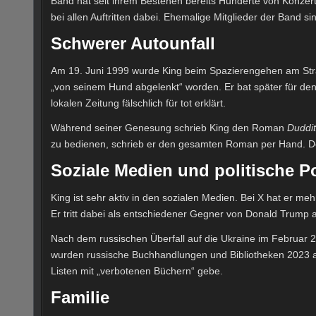
Band hat seit ihrem Bestehen bereits Hunderte von Konzerten
bei allen Auftritten dabei. Ehemalige Mitglieder der Band s
Schwerer Autounfall
Am 19. Juni 1999 wurde King beim Spazierengehen am Stra
„von seinem Hund abgelenkt“ worden. Er bat später für de
lokalen Zeitung fälschlich für tot erklärt.
Während seiner Genesung schrieb King den Roman
Duddi
zu bedienen, schrieb er den gesamten Roman per Hand. Der 
Soziale Medien und politische P
King ist sehr aktiv in den sozialen Medien. Bei X hat er me
Er tritt dabei als entschiedener Gegner von Donald Trump a
Nach dem russischen Überfall auf die Ukraine im Februar 20
wurden russische Buchhandlungen und Bibliotheken 2023 a
Listen mit „verbotenen Büchern“ gebe.
Familie