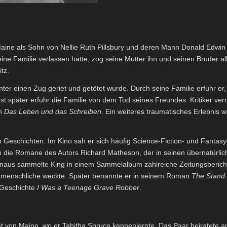
ine als Sohn von Nellie Ruth Pillsbury und deren Mann Donald Edwin K
 Familie verlassen hatte, zog seine Mutter ihn und seinen Bruder allei
tz.
ter einen Zug geriet und getötet wurde. Durch seine Familie erfuhr er,
t später erfuhr die Familie von dem Tod seines Freundes. Kritiker ve
ch
Das Leben und das Schreiben
.
Ein weiteres traumatisches Erlebnis w
en Geschichten. Im Kino sah er sich häufig Science-Fiction- und Fantas
n die Romane des Autors Richard Matheson, der in seinen übernatürlic
naus sammelte King in einem Sammelalbum zahlreiche Zeitungsberich
 Unmenschliche weckte. Später benannte er in seinem Roman
The Stand
Geschichte
I Was a Teenage Grave Robber
.
tät von Maine, wo er Tabitha Spruce kennenlernte. Das Paar heiratete