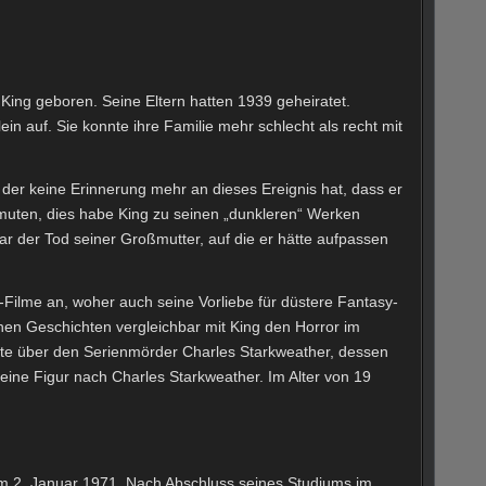
ing geboren. Seine Eltern hatten 1939 geheiratet.
n auf. Sie konnte ihre Familie mehr schlecht als recht mit
 der keine Erinnerung mehr an dieses Ereignis hat, dass er
rmuten, dies habe King zu seinen „dunkleren“ Werken
ar der Tod seiner Großmutter, auf die er hätte aufpassen
y-Filme an, woher auch seine Vorliebe für düstere Fantasy-
hen Geschichten vergleichbar mit King den Horror im
te über den Serienmörder Charles Starkweather, dessen
eine Figur nach Charles Starkweather. Im Alter von 19
 am 2. Januar 1971. Nach Abschluss seines Studiums im