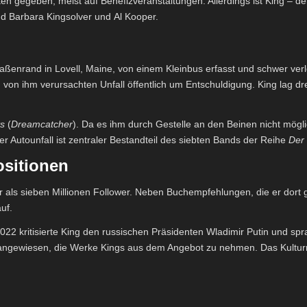
 gegeben, meist auf Benefizveranstaltungen. Allerdings ist King – der i
ind Barbara Kingsolver und Al Kooper.
ßenrand in Lovell, Maine, von einem Kleinbus erfasst und schwer ver
n von ihm verursachten Unfall öffentlich um Entschuldigung. King lag
ts
(
Dreamcatcher
). Da es ihm durch Gestelle an den Beinen nicht mögl
Autounfall ist zentraler Bestandteil des siebten Bands der Reihe
Der
ositionen
hr als sieben Millionen Follower. Neben Buchempfehlungen, die er dort 
uf.
22 kritisierte King den russischen Präsidenten Wladimir Putin und spra
ngewiesen, die Werke Kings aus dem Angebot zu nehmen. Das Kulturmi