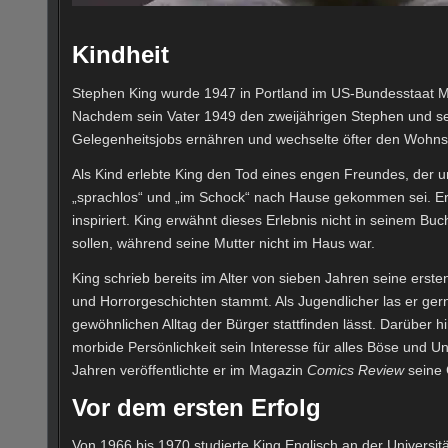
Kindheit
Stephen King wurde 1947 in Portland im US-Bundesstaat Ma
Nachdem sein Vater 1949 den zweijährigen Stephen und seine
Gelegenheitsjobs ernähren und wechselte öfter den Wohnsi
Als Kind erlebte King den Tod eines engen Freundes, der un
„sprachlos“ und „im Schock“ nach Hause gekommen sei. Ers
inspiriert. King erwähnt dieses Erlebnis nicht in seinem Bu
sollen, während seine Mutter nicht im Haus war.
King schrieb bereits im Alter von sieben Jahren seine erst
und Horrorgeschichten stammt. Als Jugendlicher las er ger
gewöhnlichen Alltag der Bürger stattfinden lässt.
Darüber hi
morbide Persönlichkeit sein Interesse für alles Böse und
Jahren veröffentlichte er im Magazin
Comics Review
seine 
Vor dem ersten Erfolg
Von 1966 bis 1970 studierte King Englisch an der Universi