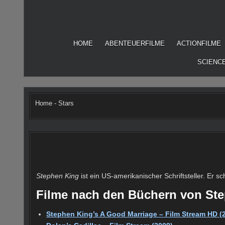
Skip
to
content
HOME
ABENTEUERFILME
ACTIONFILME
SCIENCE
Home
-
Stars
Stephen King
ist ein US-amerikanischer Schriftsteller. Er
Filme nach den Büchern von St
Stephen King’s A Good Marriage – Film Stream HD (