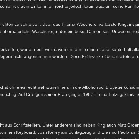
lischlehrer. Sein Einkommen reichte jedoch kaum aus, um seine Famili
chichten zu schreiben. Über das Thema Wäscherei verfasste King, inspiri
 übernatürliche Wäscherei, in der ein böser Dämon sein Unwesen trei
rkaufen, war er noch weit davon entfernt, seinen Lebensunterhalt allein
rlegern nicht angenommen wurden. Diese Frühwerke überarbeitete er u
ächst ohne es recht wahrzunehmen, in die Alkoholsucht. Später konsum
üchtig. Auf Drängen seiner Frau ging er 1987 in eine Entzugsklinik. Sei
 aus Schriftstellern. Unter anderem sind neben King auch Matt Groe
 Albom am Keyboard, Josh Kelley am Schlagzeug und Erasmo Paolo am 