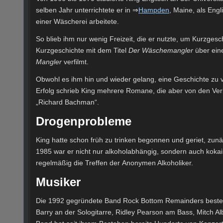
selben Jahr unterrichtete er in ⇒
Hampden
, Maine, als Eng
einer Wäscherei arbeitete.
So blieb ihm nur wenig Freizeit, die er nutzte, um Kurzges
Kurzgeschichte mit dem Titel
Der Wäschemangler
über eine
Mangler
verfilmt.
Obwohl es ihm hin und wieder gelang, eine Geschichte zu ve
Erfolg schrieb King mehrere Romane, die aber von den Ve
„Richard Bachman“.
Drogenprobleme
King hatte schon früh zu trinken begonnen und geriet, zun
1985 war er nicht nur alkoholabhängig, sondern auch kokains
regelmäßig die Treffen der Anonymen Alkoholiker.
Musiker
Die 1992 gegründete Band Rock Bottom Remainders besteht
Barry an der Sologitarre, Ridley Pearson am Bass, Mitch