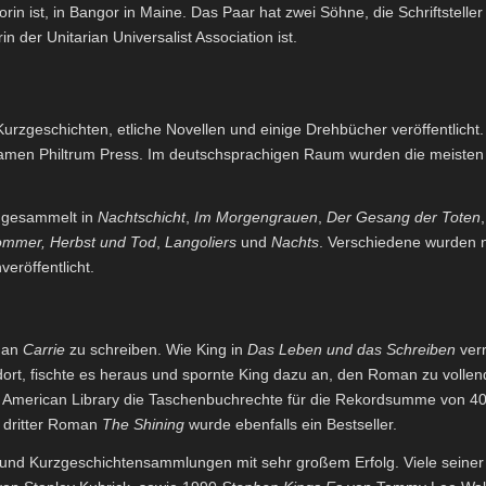
torin ist, in Bangor in Maine. Das Paar hat zwei Söhne, die Schriftstell
n der Unitarian Universalist Association ist.
urzgeschichten, etliche Novellen und einige Drehbücher veröffentlic
Namen Philtrum Press. Im deutschsprachigen Raum wurden die meiste
d gesammelt in
Nachtschicht
,
Im Morgengrauen
,
Der Gesang der Toten
Sommer, Herbst und Tod
,
Langoliers
und
Nachts
. Verschiedene wurden 
veröffentlicht.
man
Carrie
zu schreiben. Wie King in
Das Leben und das Schreiben
verr
dort, fischte es heraus und spornte King dazu an, den Roman zu vollend
merican Library die Taschenbuchrechte für die Rekordsumme von 400.0
 dritter Roman
The Shining
wurde ebenfalls ein Bestseller.
e und Kurzgeschichtensammlungen mit sehr großem Erfolg. Viele seine