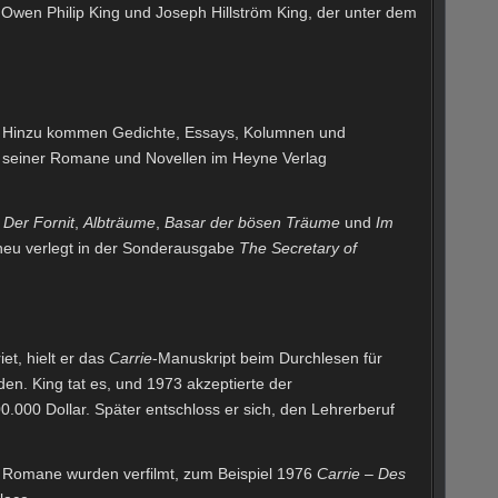
er Owen Philip King und Joseph Hillström King, der unter dem
ht. Hinzu kommen Gedichte, Essays, Kolumnen und
n seiner Romane und Novellen im Heyne Verlag
,
Der Fornit
,
Albträume
,
Basar der bösen Träume
und
Im
neu verlegt in der Sonderausgabe
The Secretary of
iet, hielt er das
Carrie
-Manuskript beim Durchlesen für
en. King tat es, und 1973 akzeptierte der
00 Dollar. Später entschloss er sich, den Lehrerberuf
r Romane wurden verfilmt, zum Beispiel 1976
Carrie – Des