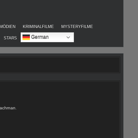
MÖDIEN
KRIMINALFILME
MYSTERYFILME
German
STARS
 Bachman.