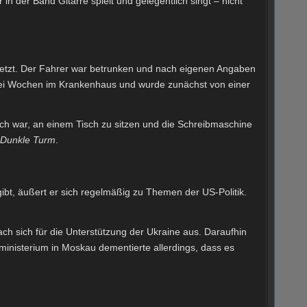
n der Band Gitarre spielt und gelegentlich singt – nicht
letzt. Der Fahrer war betrunken und nach eigenen Angaben
 drei Wochen im Krankenhaus und wurde zunächst von einer
ich war, an einem Tisch zu sitzen und die Schreibmaschine
 Dunkle Turm
.
gibt, äußert er sich regelmäßig zu Themen der US-Politik.
ch sich für die Unterstützung der Ukraine aus. Daraufhin
nisterium in Moskau dementierte allerdings, dass es