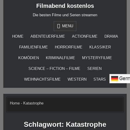
Skip
Filmabend kostenlos
to
content
Die besten Filme und Serien streamen
MENU
HOME
ABENTEUERFILME
ACTIONFILME
DRAMA
FAMILIENFILME
HORRORFILME
KLASSIKER
KOMÖDIEN
KRIMINALFILME
MYSTERYFILME
SCIENCE – FICTION – FILME
SERIEN
Germ
WEIHNACHTSFILME
WESTERN
STARS
Home
-
Katastrophe
Schlagwort:
Katastrophe