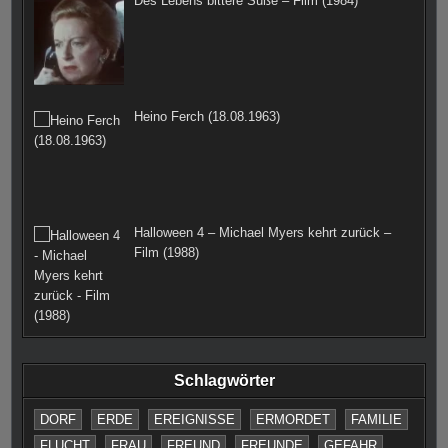
Des Lebens bittere Süße – Film (1984)
Heino Ferch (18.08.1963)
Halloween 4 – Michael Myers kehrt zurück –
Film (1988)
Schlagwörter
DORF
ERDE
EREIGNISSE
ERMORDET
FAMILIE
FLUCHT
FRAU
FREUND
FREUNDE
GEFAHR