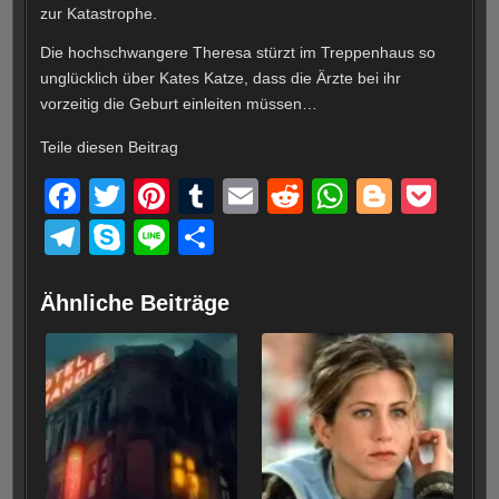
zur Katastrophe.
Die hochschwangere Theresa stürzt im Treppenhaus so
unglücklich über Kates Katze, dass die Ärzte bei ihr
vorzeitig die Geburt einleiten müssen…
Teile diesen Beitrag
F
T
Pi
T
E
R
W
Bl
P
a
wi
nt
u
m
e
h
o
o
T
S
Li
T
c
tt
er
m
ail
d
at
g
ck
el
ky
n
eil
e
er
e
bl
di
s
g
et
e
p
e
e
Ähnliche Beiträge
b
st
r
t
A
er
gr
e
n
o
p
a
o
p
m
k