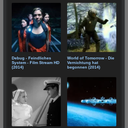
b
st
r
t
A
er
gr
e
n
o
p
a
o
p
m
k
Debug - Feindliches
World of Tomorrow - Die
System - Film Stream HD
Vernichtung hat
(2014)
begonnen (2014)