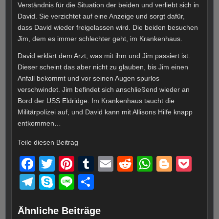
Verständnis für die Situation der beiden und verliebt sich in
David. Sie verzichtet auf eine Anzeige und sorgt dafür,
dass David wieder freigelassen wird. Die beiden besuchen
Jim, dem es immer schlechter geht, im Krankenhaus.
David erklärt dem Arzt, was mit ihm und Jim passiert ist.
Dieser scheint das aber nicht zu glauben, bis Jim einen
Anfall bekommt und vor seinen Augen spurlos
verschwindet. Jim befindet sich anschließend wieder an
Bord der USS Eldridge. Im Krankenhaus taucht die
Militärpolizei auf, und David kann mit Allisons Hilfe knapp
entkommen…
Teile diesen Beitrag
F
T
Pi
T
E
R
W
Bl
P
a
wi
nt
u
m
e
h
o
o
T
S
Li
T
c
tt
er
m
ail
d
at
g
ck
el
ky
n
eil
e
er
e
bl
di
s
g
et
e
p
e
e
Ähnliche Beiträge