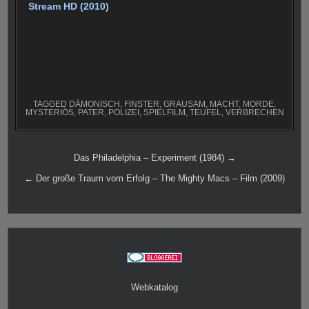
Stream HD (2010)
TAGGED
DÄMONISCH
,
FINSTER
,
GRAUSAM
,
MACHT
,
MORDE
,
MYSTERIÖS
,
PATER
,
POLIZEI
,
SPIELFILM
,
TEUFEL
,
VERBRECHEN
Beitragsnavigation
Das Philadelphia – Experiment (1984) →
← Der große Traum vom Erfolg – The Mighty Macs – Film (2009)
Webkatalog