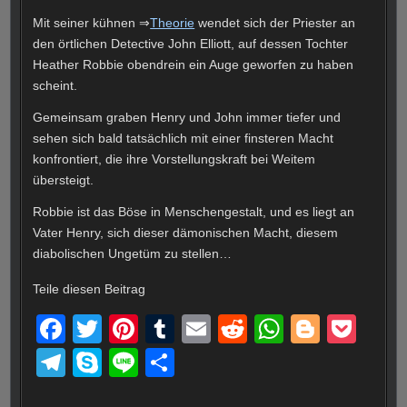
Mit seiner kühnen ⇒
Theorie
wendet sich der Priester an
den örtlichen Detective John Elliott, auf dessen Tochter
Heather Robbie obendrein ein Auge geworfen zu haben
scheint.
Gemeinsam graben Henry und John immer tiefer und
sehen sich bald tatsächlich mit einer finsteren Macht
konfrontiert, die ihre Vorstellungskraft bei Weitem
übersteigt.
Robbie ist das Böse in Menschengestalt, und es liegt an
Vater Henry, sich dieser dämonischen Macht, diesem
diabolischen Ungetüm zu stellen…
Teile diesen Beitrag
F
T
Pi
T
E
R
W
Bl
P
a
wi
nt
u
m
e
h
o
o
T
S
Li
T
c
tt
er
m
ail
d
at
g
ck
el
ky
n
eil