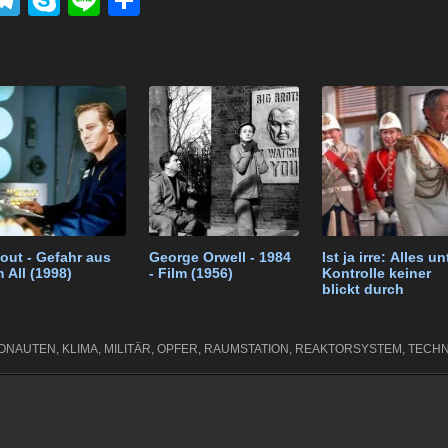
el
ky
n
eil
k
e
p
e
e
t
gr
e
n
a
m
lout - Gefahr aus
George Orwell - 1984
Ist ja irre: Alles un
 All (1998)
- Film (1956)
Kontrolle keiner
blickt durch
ONAUTEN
,
KLIMA
,
MILITÄR
,
OPFER
,
RAUMSTATION
,
REAKTORSYSTEM
,
TECHN