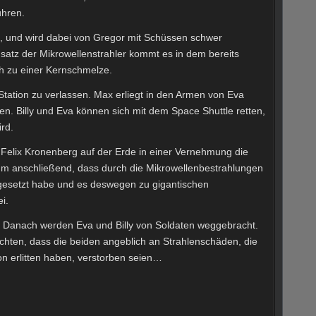
ühren.
n, und wird dabei von Gregor mit Schüssen schwer
satz der Mikrowellenstrahler kommt es in dem bereits
h zu einer Kernschmelze.
 Station zu verlassen. Max erliegt in den Armen von Eva
n. Billy und Eva können sich mit dem Space Shuttle retten,
rd.
n Felix Kronenberg auf der Erde in einer Vernehmung die
ihm anschließend, dass durch die Mikrowellenbestrahlungen
ngesetzt habe und es deswegen zu gigantischen
i.
. Danach werden Eva und Billy von Soldaten weggebracht.
richten, dass die beiden angeblich an Strahlenschäden, die
ion erlitten haben, verstorben seien…