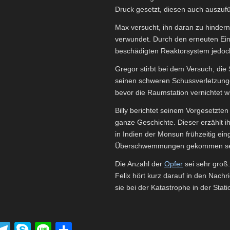
Druck gesetzt, diesen auch auszuf
Max versucht, ihn daran zu hinder
verwundet. Durch den erneuten Ein
beschädigten Reaktorsystem jedoc
Gregor stirbt bei dem Versuch, die
seinen schweren Schussverletzunge
bevor die Raumstation vernichtet wi
Billy berichtet seinem Vorgesetzte
ganze Geschichte. Dieser erzählt 
in Indien der Monsun frühzeitig ei
Überschwemmungen gekommen se
Die Anzahl der
Opfer
sei sehr groß
Felix hört kurz darauf in den Nach
sie bei der Katastrophe in der Stat
P
T
S
Li
T