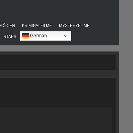
MÖDIEN
KRIMINALFILME
MYSTERYFILME
German
STARS