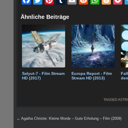
a
wi
nt
u
m
e
h
o
o
c
tt
er
m
ail
d
at
g
c
Ähnliche Beiträge
e
er
e
bl
di
s
g
e
b
st
r
t
A
er
o
p
o
p
k
Salyut-7 - Film Stream
Europa Report - Film
Fal
HD (2017)
Stream HD (2013)
dem
TAGGED
ASTR
Beitragsnavigation
← Agatha Christie: Kleine Morde – Gute Erholung – Film (2009)