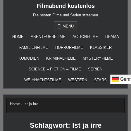
Skip
Filmabend kostenlos
to
content
Die besten Filme und Serien streamen
MENU
HOME
ABENTEUERFILME
ACTIONFILME
DRAMA
FAMILIENFILME
HORRORFILME
KLASSIKER
KOMÖDIEN
KRIMINALFILME
MYSTERYFILME
SCIENCE – FICTION – FILME
SERIEN
Germ
WEIHNACHTSFILME
WESTERN
STARS
Home
-
Ist ja irre
Schlagwort:
Ist ja irre