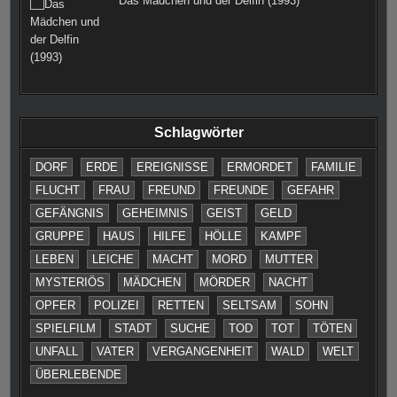
Das Mädchen und der Delfin (1993)
Schlagwörter
DORF
ERDE
EREIGNISSE
ERMORDET
FAMILIE
FLUCHT
FRAU
FREUND
FREUNDE
GEFAHR
GEFÄNGNIS
GEHEIMNIS
GEIST
GELD
GRUPPE
HAUS
HILFE
HÖLLE
KAMPF
LEBEN
LEICHE
MACHT
MORD
MUTTER
MYSTERIÖS
MÄDCHEN
MÖRDER
NACHT
OPFER
POLIZEI
RETTEN
SELTSAM
SOHN
SPIELFILM
STADT
SUCHE
TOD
TOT
TÖTEN
UNFALL
VATER
VERGANGENHEIT
WALD
WELT
ÜBERLEBENDE