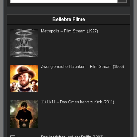
for:
o
g
r
r
e
o
r
e
r
Beliebte Filme
k
a
s
Metropolis – Film Stream (1927)
m
t
Zwei glorreiche Halunken – Film Stream (1966)
11/11/11 – Das Omen kehrt zurück (2011)