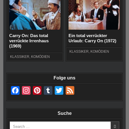
Carry On: Das total
Ein total verrückter
verrückte Irrenhaus
Urlaub: Carry On (1972)
(1969)
KLASSIKER
,
KOMÖDIEN
KLASSIKER
,
KOMÖDIEN
Folge uns
F
I
P
T
T
F
a
n
i
u
w
e
c
s
n
m
i
e
Suche
e
t
t
b
t
d
Search
b
a
e
l
t