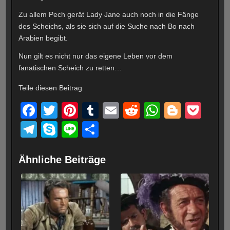
Zu allem Pech gerät Lady Jane auch noch in die Fänge
des Scheichs, als sie sich auf die Suche nach Bo nach
Arabien begibt.
Nun gilt es nicht nur das eigene Leben vor dem
fanatischen Scheich zu retten…
Teile diesen Beitrag
F
T
Pi
T
E
R
W
Bl
P
a
wi
nt
u
m
e
h
o
o
T
S
Li
T
c
tt
er
m
ail
d
at
g
ck
el
ky
n
eil
e
er
e
bl
di
s
g
et
e
p
e
e
Ähnliche Beiträge
b
st
r
t
A
er
gr
e
n
o
p
a
o
p
m
k