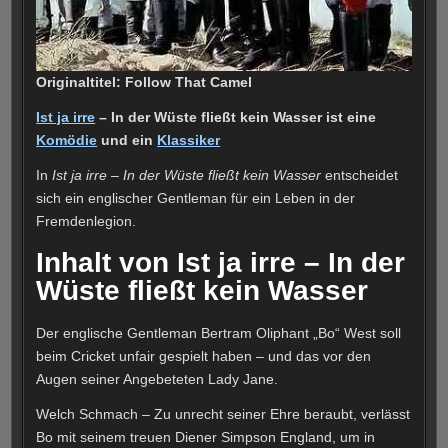
Originaltitel: Follow That Camel
Ist ja irre
– In der Wüste fließt kein Wasser ist eine
Komödie
und ein
Klassiker
In
Ist ja irre – In der Wüste fließt kein Wasser
entscheidet
sich ein englischer Gentleman für ein Leben in der
Fremdenlegion.
Inhalt von Ist ja irre – In der
Wüste fließt kein Wasser
Der englische Gentleman Bertram Oliphant „Bo“ West soll
beim Cricket unfair gespielt haben – und das vor den
Augen seiner Angebeteten Lady Jane.
Welch Schmach – Zu unrecht seiner Ehre beraubt, verlässt
Bo mit seinem treuen Diener Simpson England, um in