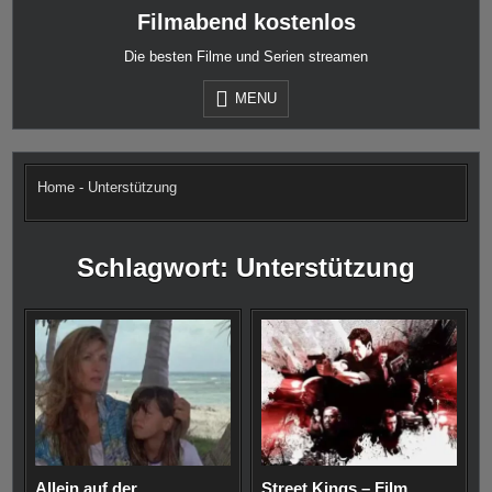
Skip
Filmabend kostenlos
to
content
Die besten Filme und Serien streamen
MENU
Home
-
Unterstützung
Schlagwort:
Unterstützung
Allein auf der
Street Kings – Film