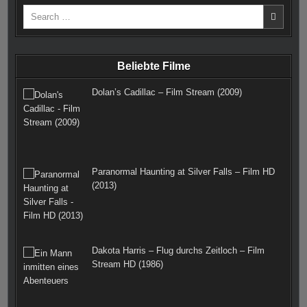
Search
b
a
e
l
t
for:
o
g
r
r
e
o
r
e
r
Beliebte Filme
k
a
s
Dolan’s Cadillac – Film Stream (2009)
m
t
Paranormal Haunting at Silver Falls – Film HD
(2013)
Dakota Harris – Flug durchs Zeitloch – Film
Stream HD (1986)