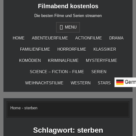
Skip
Filmabend kostenlos
to
content
Die besten Filme und Serien streamen
MENU
HOME
ABENTEUERFILME
ACTIONFILME
DRAMA
FAMILIENFILME
HORRORFILME
KLASSIKER
KOMÖDIEN
KRIMINALFILME
MYSTERYFILME
SCIENCE – FICTION – FILME
SERIEN
Germ
WEIHNACHTSFILME
WESTERN
STARS
Home
-
sterben
Schlagwort:
sterben