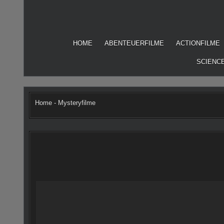
Skip
to
content
HOME
ABENTEUERFILME
ACTIONFILME
SCIENCE
Home
-
Mysteryfilme