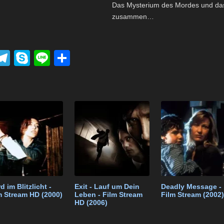
Das Mysterium des Mordes und das 
zusammen…
P
T
S
Li
T
el
ky
n
eil
k
e
p
e
e
t
gr
e
n
a
m
d im Blitzlicht -
Exit - Lauf um Dein
Deadly Message -
m Stream HD (2000)
Leben - Film Stream
Film Stream (2002)
HD (2006)