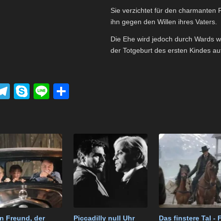
Sie verzichtet für den charmanten 
ihn gegen den Willen ihres Vaters.
Die Ehe wird jedoch durch Wards wi
der Totgeburt des ersten Kindes a
P
T
S
Li
T
el
ky
n
eil
k
e
p
e
e
t
gr
e
n
a
m
n Freund, der
Piccadilly null Uhr
Das finstere Tal - 