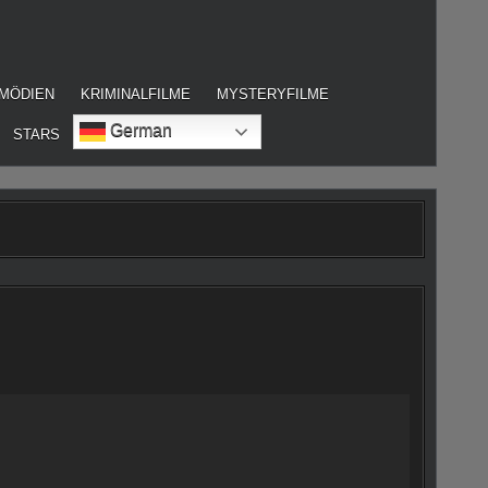
MÖDIEN
KRIMINALFILME
MYSTERYFILME
German
STARS