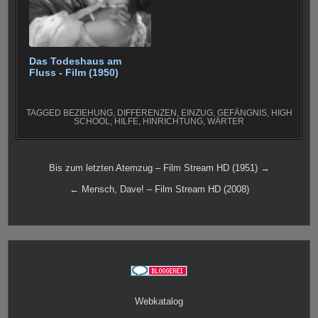
Das Todeshaus am
Fluss - Film (1950)
TAGGED
BEZIEHUNG
,
DIFFERENZEN
,
EINZUG
,
GEFÄNGNIS
,
HIGH
SCHOOL
,
HILFE
,
HINRICHTUNG
,
WÄRTER
Beitragsnavigation
Bis zum letzten Atemzug – Film Stream HD (1951) →
← Mensch, Dave! – Film Stream HD (2008)
Webkatalog