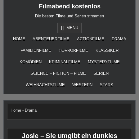
Skip
Filmabend kostenlos
to
content
Die besten Filme und Serien streamen
MENU
HOME
ABENTEUERFILME
ACTIONFILME
DRAMA
FAMILIENFILME
HORRORFILME
KLASSIKER
KOMÖDIEN
KRIMINALFILME
MYSTERYFILME
SCIENCE – FICTION – FILME
SERIEN
WEIHNACHTSFILME
WESTERN
STARS
Home
-
Drama
Josie – Sie umgibt ein dunkles