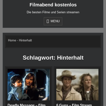
Skip
Filmabend kostenlos
to
content
Die besten Filme und Serien streamen
MENU
Home
-
Hinterhalt
Schlagwort:
Hinterhalt
Deadly Message – Film
6 Guns – Film Stream