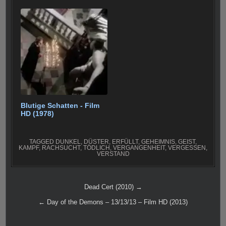
Blutige Schatten - Film
HD (1978)
TAGGED
DUNKEL
,
DÜSTER
,
ERFÜLLT
,
GEHEIMNIS
,
GEIST
,
KAMPF
,
RACHSUCHT
,
TÖDLICH
,
VERGANGENHEIT
,
VERGESSEN
,
VERSTAND
Beitragsnavigation
Dead Cert (2010) →
← Day of the Demons – 13/13/13 – Film HD (2013)