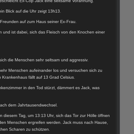
eschleicht Ex-Cop Jack eine seltsame Vorahnung.
in Blick auf die Uhr zeigt 13h13.
n Freunden auf zum Haus seiner Ex-Frau.
 und ist dabei, sich das Fleisch von den Knochen einer
sich die Menschen sehr seltsam und aggressiv.
ehr Menschen aufeinander los und versuchen sich zu
m Krankenhaus fällt auf 13 Grad Celsius.
nkenzimmer in den Tod stürzt, dämmert es Jack, was
s nach dem Jahrtausendwechsel.
n diesem Tag, um 13:13 Uhr, sich das Tor zur Hölle öffnen
 den Menschen ergreifen werden. Jack muss nach Hause,
chen Scharen zu schützen.