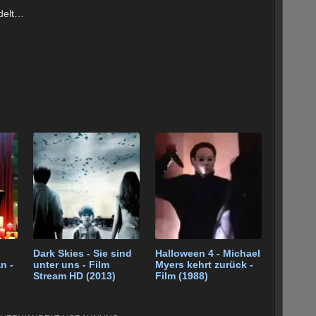
delt…
Dark Skies - Sie sind
Halloween 4 - Michael
n -
unter uns - Film
Myers kehrt zurück -
Stream HD (2013)
Film (1988)