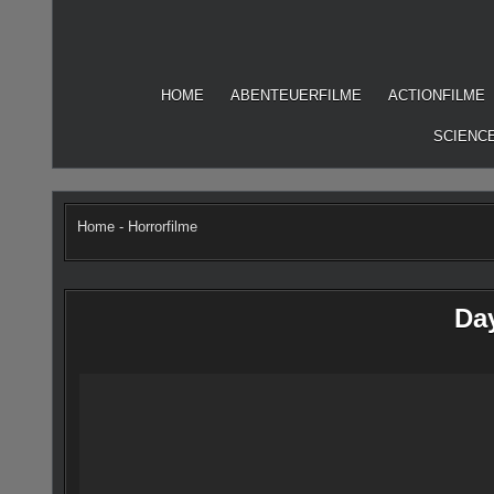
Skip
to
content
HOME
ABENTEUERFILME
ACTIONFILME
SCIENCE
Home
-
Horrorfilme
Day