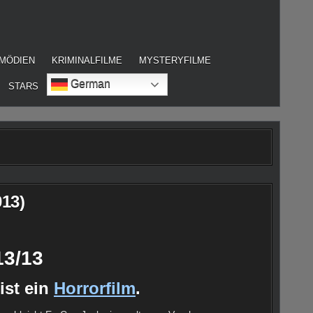
MÖDIEN
KRIMINALFILME
MYSTERYFILME
German
STARS
013)
13/13
ist ein
Horrorfilm
.