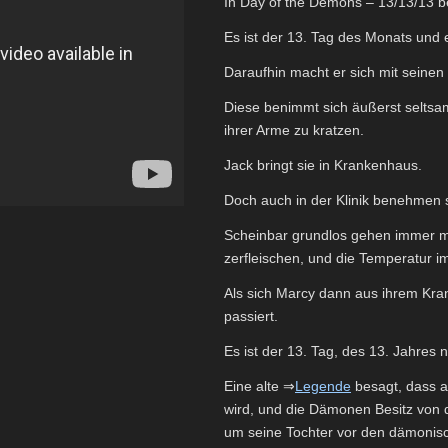
In Day of the Demons – 13/13/13 b
Es ist der 13. Tag des Monats und e
Daraufhin macht er sich mit seine
Diese benimmt sich äußerst seltsam
ihrer Arme zu kratzen.
Jack bringt sie in Krankenhaus.
Doch auch in der Klinik benehmen 
Scheinbar grundlos gehen immer m
zerfleischen, und die Temperatur i
Als sich Marcy dann aus ihrem Kra
passiert.
Es ist der 13. Tag, des 13. Jahre
Eine alte ⇒
Legende
besagt, dass a
wird, und die Dämonen Besitz von
um seine Tochter vor den dämonis