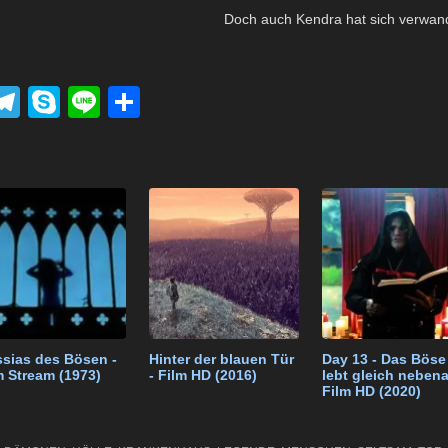
Doch auch Kendra hat sich verwan
P
T
S
Li
T
el
ky
n
eil
k
e
p
e
e
t
gr
e
n
a
m
sias des Bösen -
Hinter der blauen Tür
Day 13 - Das Böse
m Stream (1973)
- Film HD (2016)
lebt gleich nebena
Film HD (2020)