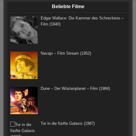
o
r
e
r
Beliebte Filme
k
a
s
Edgar Wallace: Die Kammer des Schreckens –
m
t
Film (1940)
Navajo – Film Stream (1952)
Dune – Der Wüstenplanet – Film (1984)
Tor in die fünfte Galaxis (1987)