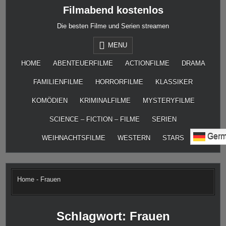
Skip
Filmabend kostenlos
to
content
Die besten Filme und Serien streamen
MENU
HOME
ABENTEUERFILME
ACTIONFILME
DRAMA
FAMILIENFILME
HORRORFILME
KLASSIKER
KOMÖDIEN
KRIMINALFILME
MYSTERYFILME
SCIENCE – FICTION – FILME
SERIEN
Germ
WEIHNACHTSFILME
WESTERN
STARS
Home
-
Frauen
Schlagwort:
Frauen