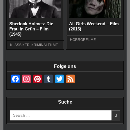
Sherlock Holmes: Die
All Girls Weekend – Film
Frau in Grün – Film
(2015)
(1945)
HORRORFILME
KLASSIKER
,
KRIMINALFILME
Folge uns
F
I
P
T
T
F
a
n
i
u
w
e
c
s
n
m
i
e
Suche
e
t
t
b
t
d
Search
b
a
e
l
t
for:
o
g
r
r
e