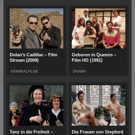
Dolan’s Cadillac – Film
Geboren in Queens –
Stream (2009)
Film HD (1991)
KRIMINALFILME
DRAMA
Tanz in die Freiheit –
Die Frauen von Stepford