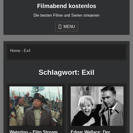
Skip
Filmabend kostenlos
to
content
Die besten Filme und Serien streamen
MENU
Home
-
Exil
Schlagwort:
Exil
Waterloo – Film Stream
Edgar Wallace: Der