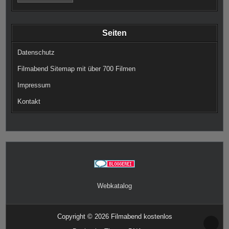
Seiten
Datenschutz
Filmabend Sitemap mit über 700 Filmen
Impressum
Kontakt
Webkatalog
Copyright © 2026 Filmabend kostenlos
SCR