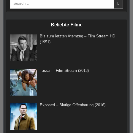
Search
for:
Beliebte Filme
Bis zum letzten Atemzug – Film Stream HD
(1951)
Tarzan – Film Stream (2013)
Exposed – Blutige Offenbarung (2016)