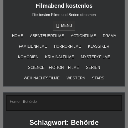
Skip
Filmabend kostenlos
to
content
Die besten Filme und Serien streamen
MENU
HOME
ABENTEUERFILME
ACTIONFILME
DRAMA
FAMILIENFILME
HORRORFILME
KLASSIKER
KOMÖDIEN
KRIMINALFILME
MYSTERYFILME
SCIENCE – FICTION – FILME
SERIEN
WEIHNACHTSFILME
WESTERN
STARS
Home
-
Behörde
Schlagwort:
Behörde