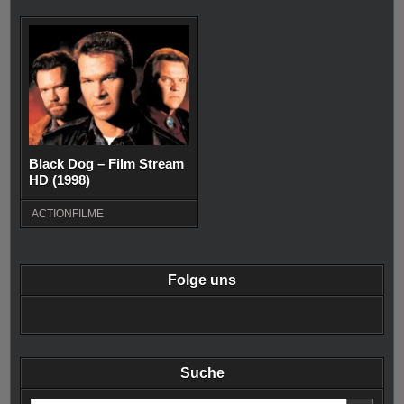
Black Dog – Film Stream
HD (1998)
ACTIONFILME
Folge uns
Suche