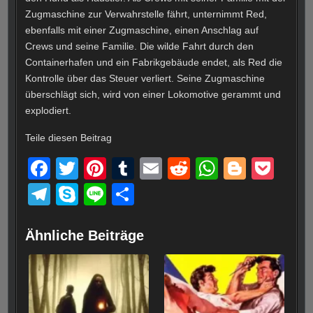
Zugmaschine zur Verwahrstelle fährt, unternimmt Red,
ebenfalls mit einer Zugmaschine, einen Anschlag auf
Crews und seine Familie. Die wilde Fahrt durch den
Containerhafen und ein Fabrikgebäude endet, als Red die
Kontrolle über das Steuer verliert. Seine Zugmaschine
überschlägt sich, wird von einer Lokomotive gerammt und
explodiert.
Teile diesen Beitrag
F
T
Pi
T
E
R
W
Bl
P
a
wi
nt
u
m
e
h
o
o
T
S
Li
T
c
tt
er
m
ail
d
at
g
ck
el
ky
n
eil
e
er
e
bl
di
s
g
et
e
p
e
e
Ähnliche Beiträge
b
st
r
t
A
er
gr
e
n
o
p
a
o
p
m