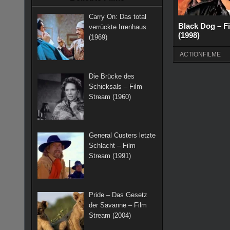
k
a
s
Carry On: Das total
m
t
Black Dog – F
verrückte Irrenhaus
(1998)
(1969)
ACTIONFILME
Die Brücke des
Schicksals – Film
Stream (1960)
General Custers letzte
Schlacht – Film
Stream (1991)
Pride – Das Gesetz
der Savanne – Film
Stream (2004)