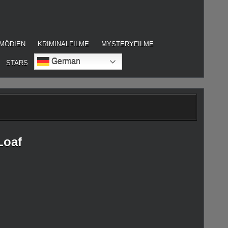
MÖDIEN
KRIMINALFILME
MYSTERYFILME
German
STARS
Loaf