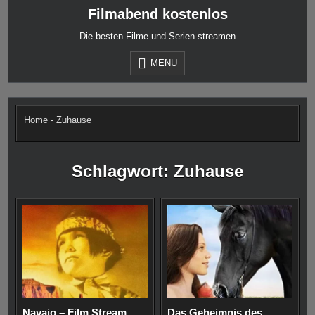
Skip
Filmabend kostenlos
to
content
Die besten Filme und Serien streamen
MENU
Home
-
Zuhause
Schlagwort:
Zuhause
Navajo – Film Stream
Das Geheimnis des