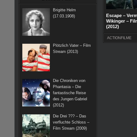
k
a
s
Brigitte Helm
m
t
Escape – Verm
(17.03.1908)
Wikinger – Fi
(2012)
ACTIONFILME
Plötzlich Vater – Film
Stream (2013)
Die Chroniken von
Phantasia – Die
fantastische Reise
des Jungen Gabriel
(2012)
Die Drei ??? – Das
verfluchte Schloss –
Film Stream (2009)