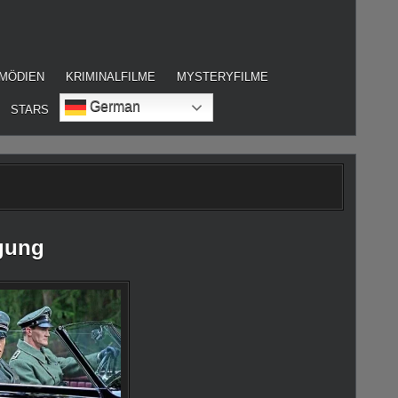
MÖDIEN
KRIMINALFILME
MYSTERYFILME
German
STARS
gung