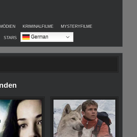
MÖDIEN
KRIMINALFILME
MYSTERYFILME
German
STARS
inden