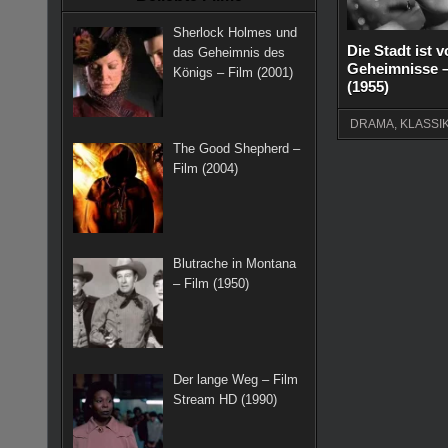
k
a
s
Sherlock Holmes und
m
t
Die Stadt ist v
das Geheimnis des
Geheimnisse –
Königs – Film (2001)
(1955)
DRAMA
,
KLASSI
The Good Shepherd –
Film (2004)
Blutrache in Montana
– Film (1950)
Der lange Weg – Film
Stream HD (1990)