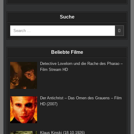
a
n
i
u
w
e
c
s
n
m
i
e
Suche
e
t
t
b
t
d
Search
b
a
e
l
t
for:
o
g
r
r
e
o
r
e
r
Beliebte Filme
k
a
s
Detective Lovelorn und die Rache des Pharao –
m
t
Film Stream HD
Der Antichrist – Das Omen des Grauens – Film
HD (2007)
Klaus Kinski (18.10.1926)