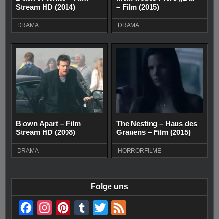
Stream HD (2014)
– Film (2015)
DRAMA
DRAMA
Blown Apart – Film
The Nesting – Haus des
Stream HD (2008)
Grauens – Film (2015)
DRAMA
HORRORFILME
Folge uns
F
I
P
T
T
F