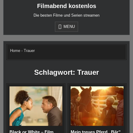
Skip
Filmabend kostenlos
to
content
Die besten Filme und Serien streamen
MENU
Home
-
Trauer
Schlagwort:
Trauer
Black or White – Film
Mein treues Pferd „Bär“