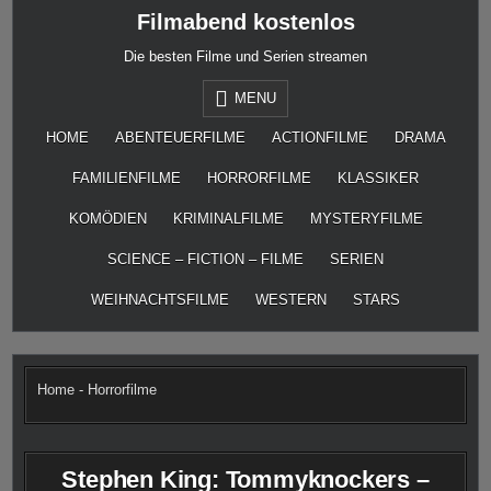
Skip
Filmabend kostenlos
to
content
Die besten Filme und Serien streamen
MENU
HOME
ABENTEUERFILME
ACTIONFILME
DRAMA
FAMILIENFILME
HORRORFILME
KLASSIKER
KOMÖDIEN
KRIMINALFILME
MYSTERYFILME
SCIENCE – FICTION – FILME
SERIEN
WEIHNACHTSFILME
WESTERN
STARS
Home
-
Horrorfilme
Stephen King: Tommyknockers –