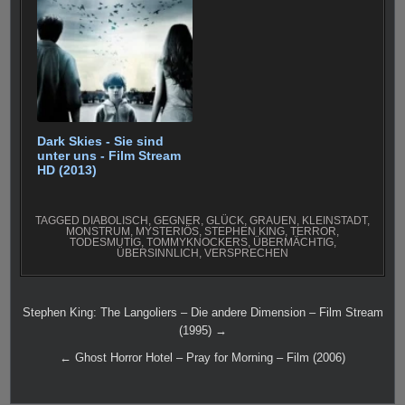
Dark Skies - Sie sind
unter uns - Film Stream
HD (2013)
TAGGED
DIABOLISCH
,
GEGNER
,
GLÜCK
,
GRAUEN
,
KLEINSTADT
,
MONSTRUM
,
MYSTERIÖS
,
STEPHEN KING
,
TERROR
,
TODESMUTIG
,
TOMMYKNOCKERS
,
ÜBERMÄCHTIG
,
ÜBERSINNLICH
,
VERSPRECHEN
Beitragsnavigation
Stephen King: The Langoliers – Die andere Dimension – Film Stream
(1995) →
← Ghost Horror Hotel – Pray for Morning – Film (2006)