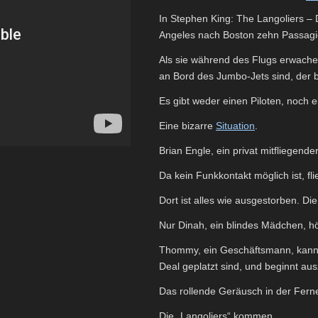
In Stephen King: The Langoliers – 
Angeles nach Boston zehn Passagie
Als sie während des Flugs erwachen,
an Bord des Jumbo-Jets sind, der b
Es gibt weder einen Piloten, noch 
Eine bizarre
Situation
.
Brian Engle, ein privat mitfliegende
Da kein Funkkontakt möglich ist, f
Dort ist alles wie ausgestorben. D
Nur Dinah, ein blindes Mädchen, hö
Thommy, ein Geschäftsmann, kann e
Deal geplatzt sind, und beginnt au
Das rollende Geräusch in der Ferne 
Die „Langoliers“ kommen…