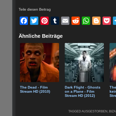
Teile diesen Beitrag
F
T
Pi
T
E
R
W
Bl
a
wi
nt
u
m
e
h
o
o
c
tt
er
m
ail
d
at
g
c
Ähnliche Beiträge
e
er
e
bl
di
s
g
e
b
st
r
t
A
er
o
p
o
p
k
The Dead - Film
Dark Flight - Ghosts
The
Stream HD (2010)
on a Plane - Film
kei
Stream HD (2012)
Str
TAGGED
AUSGESTORBEN
,
BIZ