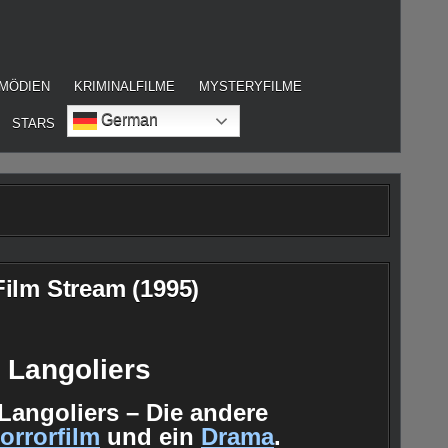
MÖDIEN
KRIMINALFILME
MYSTERYFILME
German
STARS
ilm Stream (1995)
e Langoliers
 Langoliers – Die andere
orrorfilm
und ein
Drama
.