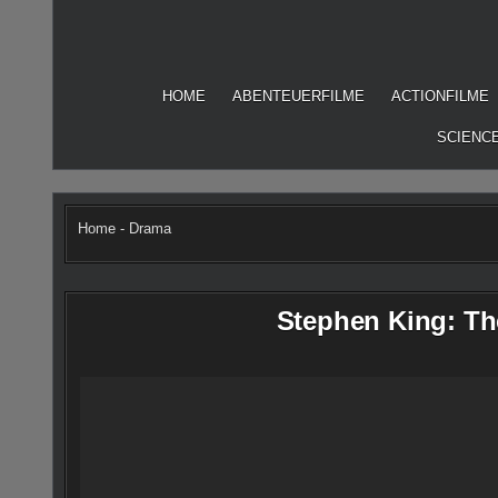
Skip
to
content
HOME
ABENTEUERFILME
ACTIONFILME
SCIENCE
Home
-
Drama
Stephen King: Th