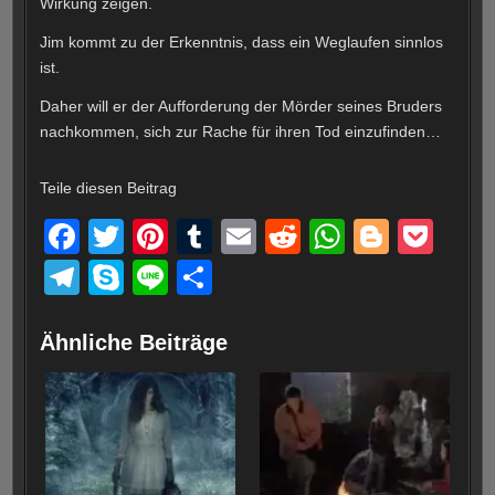
Wirkung zeigen.
Jim kommt zu der Erkenntnis, dass ein Weglaufen sinnlos
ist.
Daher will er der Aufforderung der Mörder seines Bruders
nachkommen, sich zur Rache für ihren Tod einzufinden…
Teile diesen Beitrag
F
T
Pi
T
E
R
W
Bl
P
a
wi
nt
u
m
e
h
o
o
T
S
Li
T
c
tt
er
m
ail
d
at
g
ck
el
ky
n
eil
e
er
e
bl
di
s
g
et
e
p
e
e
Ähnliche Beiträge
b
st
r
t
A
er
gr
e
n
o
p
a
o
p
m
k