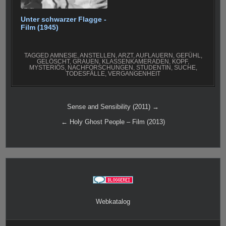
Unter schwarzer Flagge -
Film (1945)
TAGGED
AMNESIE
,
ANSTELLEN
,
ARZT
,
AUFLAUERN
,
GEFÜHL
,
GELÖSCHT
,
GRAUEN
,
KLASSENKAMERADEN
,
KOPF
,
MYSTERIÖS
,
NACHFORSCHUNGEN
,
STUDENTIN
,
SUCHE
,
TODESFÄLLE
,
VERGANGENHEIT
Beitragsnavigation
Sense and Sensibility (2011) →
← Holy Ghost People – Film (2013)
Webkatalog