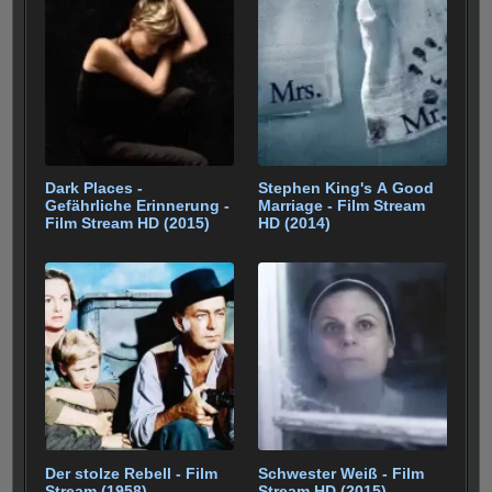
o
p
a
o
p
m
k
Dark Places -
Stephen King's A Good
Gefährliche Erinnerung -
Marriage - Film Stream
Film Stream HD (2015)
HD (2014)
Der stolze Rebell - Film
Schwester Weiß - Film
Stream (1958)
Stream HD (2015)