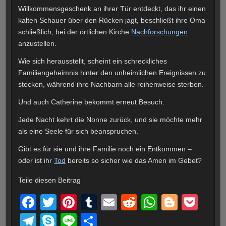
Willkommensgeschenk an ihrer Tür entdeckt, das ihr einen
kalten Schauer über den Rücken jagt, beschließt ihre Oma
schließlich, bei der örtlichen Kirche
Nachforschungen
anzustellen.
Wie sich herausstellt, scheint ein schreckliches
Familiengeheimnis hinter den unheimlichen Ereignissen zu
stecken, während ihre Nachbarn alle reihenweise sterben.
Und auch Catherine bekommt erneut Besuch.
Jede Nacht kehrt die Nonne zurück, und sie möchte mehr
als eine Seele für sich beanspruchen.
Gibt es für sie und ihre Familie noch ein Entkommen –
oder ist ihr
Tod
bereits so sicher wie das Amen im Gebet?
Teile diesen Beitrag
F
T
Pi
T
E
R
W
Bl
P
a
wi
nt
u
m
e
h
o
o
T
S
Li
T