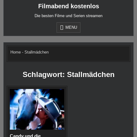
Skip
Filmabend kostenlos
to
content
Die besten Filme und Serien streamen
MENU
Home
-
Stallmädchen
Schlagwort:
Stallmädchen
Candy und die