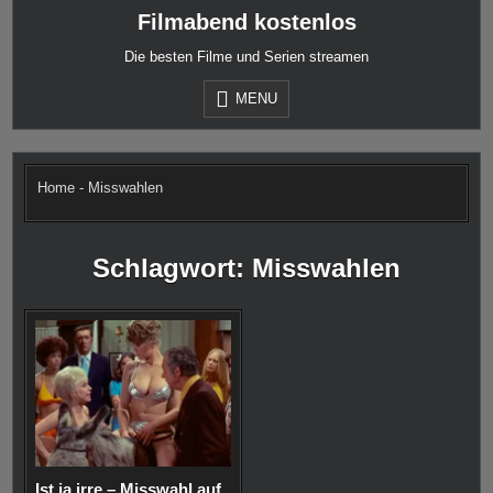
Skip
Filmabend kostenlos
to
content
Die besten Filme und Serien streamen
MENU
Home
-
Misswahlen
Schlagwort:
Misswahlen
Ist ja irre – Misswahl auf