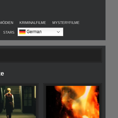
MÖDIEN
KRIMINALFILME
MYSTERYFILME
German
STARS
xe