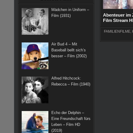
k
a
s
Mädchen in Uniform –
m
t
Abenteuer im 
Film (1931)
Film Stream H
FAMILIENFILME
,
Air Bud 4 – Mit
Baseball bellt sich’s
besser – Film (2002)
Alfred Hitchcock:
Rebecca – Film (1940)
Echo der Delphin –
Eine Freundschaft fürs
Leben – Film HD
(2019)